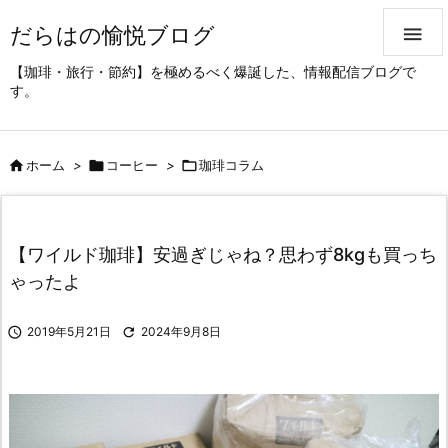
だらはの愉悦ブログ

【珈琲・旅行・節約】を極めるべく爆誕した、情報配信ブログで
す。

ホーム
>

コーヒー
>

珈琲コラム
【ワイルド珈琲】安過ぎじゃね？思わず8kgも買っち
ゃったよ

2019年5月21日

2024年9月8日