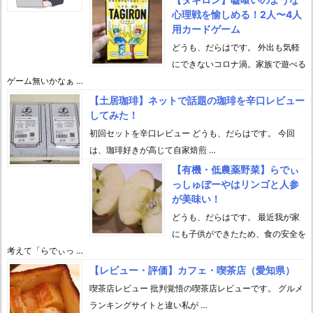
心理戦を愉しめる！2人〜4人
用カードゲーム
どうも、だらはです。 外出も気軽
にできないコロナ渦。家族で遊べる
ゲーム無いかなぁ …
【土居珈琲】ネットで話題の珈琲を辛口レビュー
してみた！
初回セットを辛口レビュー どうも、だらはです。 今回
は、珈琲好きが高じて自家焙煎 …
【有機・低農薬野菜】らでぃ
っしゅぼーやはリンゴと人参
が美味い！
どうも、だらはです。 最近我が家
にも子供ができたため、食の安全を
考えて「らでぃっ …
【レビュー・評価】カフェ・喫茶店（愛知県）
喫茶店レビュー 批判覚悟の喫茶店レビューです。 グルメ
ランキングサイトと違い私が …