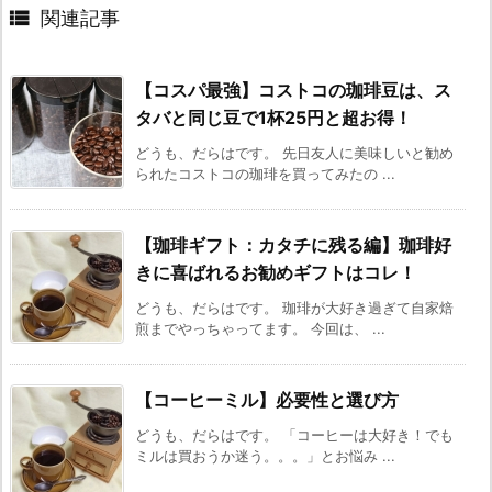

関連記事
【コスパ最強】コストコの珈琲豆は、ス
タバと同じ豆で1杯25円と超お得！
どうも、だらはです。 先日友人に美味しいと勧め
られたコストコの珈琲を買ってみたの ...
【珈琲ギフト：カタチに残る編】珈琲好
きに喜ばれるお勧めギフトはコレ！
どうも、だらはです。 珈琲が大好き過ぎて自家焙
煎までやっちゃってます。 今回は、 ...
【コーヒーミル】必要性と選び方
どうも、だらはです。 「コーヒーは大好き！でも
ミルは買おうか迷う。。。」とお悩み ...