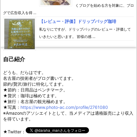
くブログを始める方を対象に、ブロ
グで広告収入を得 …
【レビュー・評価】ドリップバッグ珈琲
私なりにですが、ドリップバッグのレビュー・評価して
いきたいと思います。 皆様の感 …
自己紹介
どうも、だらはです。
名古屋の技術者がブログ書いてます。
節約/贅沢/旅行に特化してます。
★節約：日用品はベンチマーク。
★贅沢：珈琲は極めてます。
★旅行：名古屋の観光極めます。
★写真：
https://www.photo-ac.com/profile/2761080
※Amazonのアソシエイトとして、当メディアは適格販売により収入
を得ています。
★Twitter：