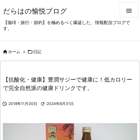
だらはの愉悦ブログ

【珈琲・旅行・節約】を極めるべく爆誕した、情報配信ブログで
す。

ホーム
>

日記
【抗酸化・健康】豊潤サジーで健康に！低カロリー
で完全自然派の健康ドリンクです。

2018年11月30日

2024年8月31日