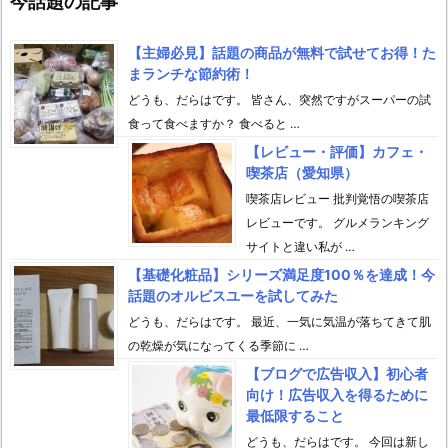
今話題の記事
【主婦必見】話題の商品が無料で試せてお得！た
まランチな節約術！
どうも、だらはです。 皆さん、突然ですがスーパーの試
食って食べますか？ 食べると …
【レビュー・評価】カフェ・
喫茶店（愛知県）
喫茶店レビュー 批判覚悟の喫茶店
レビューです。 グルメランキング
サイトと違い私が …
【基礎化粧品】シリーズ満足度100％を達成！今
話題のオルビスユーを試してみた
どうも、だらはです。 最近、一気に気温が落ちてきて肌
の乾燥が気になってくる季節に …
【ブログで広告収入】初心者
向け！広告収入を得るために
最低限すること
どうも、だらはです。 今回は新し