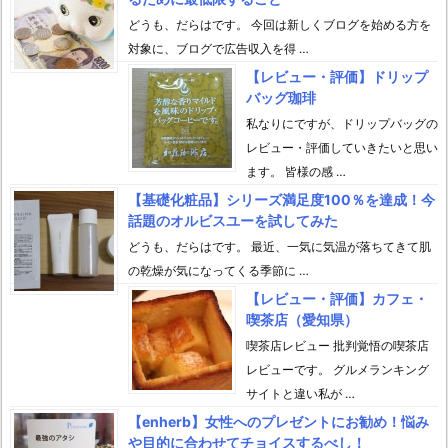
どうも、だらはです。 今回は新しくブログを始める方を
対象に、ブログで広告収入を得 …
【レビュー・評価】ドリップ
バッグ珈琲
私なりにですが、ドリップバッグの
レビュー・評価していきたいと思い
ます。 皆様の感 …
【基礎化粧品】シリーズ満足度100％を達成！今
話題のオルビスユーを試してみた
どうも、だらはです。 最近、一気に気温が落ちてきて肌
の乾燥が気になってくる季節に …
【レビュー・評価】カフェ・
喫茶店（愛知県）
喫茶店レビュー 批判覚悟の喫茶店
レビューです。 グルメランキング
サイトと違い私が …
【enherb】女性へのプレゼントにお勧め！悩み
や目的に合わせてチョイスするべし！