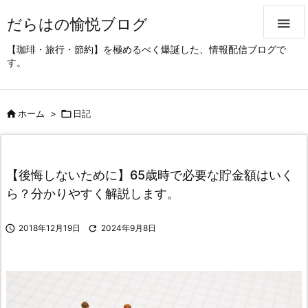
だらはの愉悦ブログ

【珈琲・旅行・節約】を極めるべく爆誕した、情報配信ブログで
す。

ホーム
>

日記
【後悔しないために】65歳時で必要な貯金額はいく
ら？分かりやすく解説します。

2018年12月19日

2024年9月8日