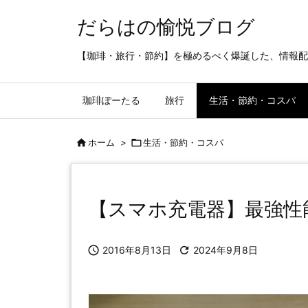
だらはの愉悦ブログ
【珈琲・旅行・節約】を極めるべく爆誕した、情報配
珈琲ぽーたる
旅行
生活・節約・コスパ

ホーム
>

生活・節約・コスパ
【スマホ充電器】最強性能

2016年8月13日

2024年9月8日