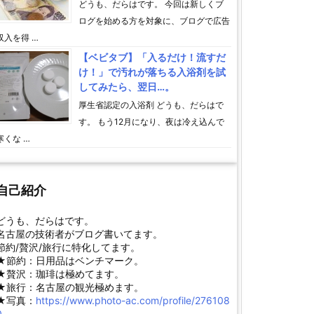
どうも、だらはです。 今回は新しくブ
ログを始める方を対象に、ブログで広告
収入を得 …
【ベビタブ】「入るだけ！流すだ
け！」で汚れが落ちる入浴剤を試
してみたら、翌日…。
厚生省認定の入浴剤 どうも、だらはで
す。 もう12月になり、夜は冷え込んで
寒くな …
自己紹介
どうも、だらはです。
名古屋の技術者がブログ書いてます。
節約/贅沢/旅行に特化してます。
★節約：日用品はベンチマーク。
★贅沢：珈琲は極めてます。
★旅行：名古屋の観光極めます。
★写真：
https://www.photo-ac.com/profile/276108
0