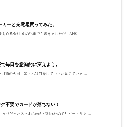
hスピーカーと充電器買ってみた。
を作る会社 別の記事でも書きましたが、ANK ...
帳で毎日を意識的に変えよう。
ヶ月前の今日、皆さんは何をしていたか覚えていま ...
ング不要でカードが落ちない！
入りだったスマホの画面が割れたのでリピート注文 ...