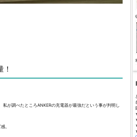
量！
、私が調べたところANKERの充電器が最強だという事が判明し
ズ感。