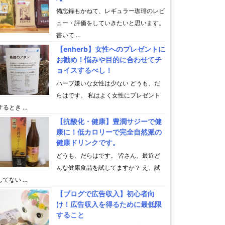
備忘録もかねて、レギュラー珈琲のレビ
ュー・評価をしていきたいと思います。
書いて …
【enherb】女性へのプレゼントに
お勧め！悩みや目的に合わせてチ
ョイスするべし！
ハーブ嫌いな女性は少ない どうも、だ
らはです。 私はよく女性にプレゼント
するとき …
【抗酸化・健康】豊潤サジーで健
康に！低カロリーで完全自然派の
健康ドリンクです。
どうも、だらはです。 皆さん、最近ど
んな健康食品を試してますか？ え、試
してない …
【ブログで広告収入】初心者向
け！広告収入を得るために最低限
すること