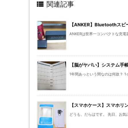

関連記事
【ANKER】Bluetoot
ANKERは世界一コンパクトな充電器
【脳がヤバい】システム手
1年間あっという間なのは何故？ 1
【スマホケース】スマホリ
どうも、だらはです。 先日、お気に