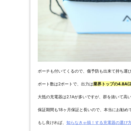
ポーチも付いてくるので、傷予防も出来て持ち運
ポート数は2ポートで、出力は
業界トップの4.8A(2.
大抵の充電器は2.1Aが多いですが、群を抜いて高
保証期間も18ヶ月保証と長いので、本当にお勧めです！(
もし良ければ、
知らなきゃ損！する充電器の選び