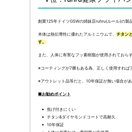
創業125年ドイツGSWの姉妹店ruhru(ルール)の
本体は熱伝導性に優れたアルミニウムで、
チタン
す。
また、人体に有害なフッ素樹脂が使用されておら
※コーティングが7層もある為、正しく使用すれば
※アウトレット品等だと、10年保証が無い場合が
■お勧めポイント
焦げ付きにくい
チタン&ダイヤモンドコートで高耐久
10年保証