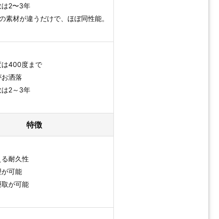
は2〜3年
トの素材が違うだけで、ほぼ同性能。
は400度まで
がお洒落
は2～3年
特徴
える耐久性
理が可能
摂取が可能