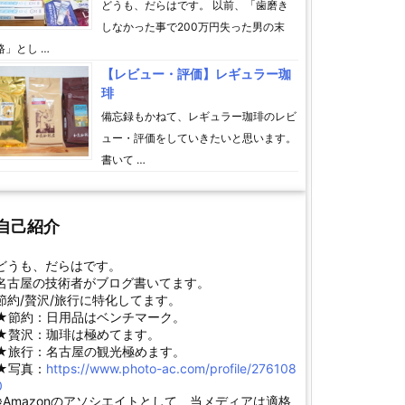
どうも、だらはです。 以前、「歯磨き
しなかった事で200万円失った男の末
路」とし …
【レビュー・評価】レギュラー珈
琲
備忘録もかねて、レギュラー珈琲のレビ
ュー・評価をしていきたいと思います。
書いて …
自己紹介
どうも、だらはです。
名古屋の技術者がブログ書いてます。
節約/贅沢/旅行に特化してます。
★節約：日用品はベンチマーク。
★贅沢：珈琲は極めてます。
★旅行：名古屋の観光極めます。
★写真：
https://www.photo-ac.com/profile/276108
0
※Amazonのアソシエイトとして、当メディアは適格