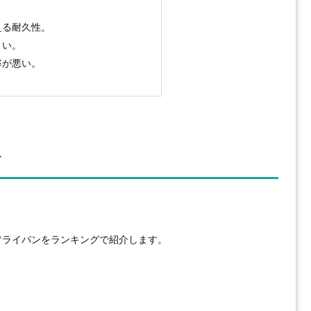
える耐久性。
くい。
率が悪い。
介
フライパンをランキングで紹介します。
ン