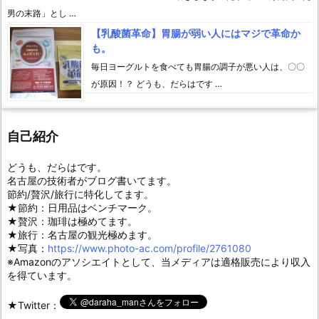
男の末路」とし …
【乳酸菌革命】胃腸が弱い人にはマジで革命か
も。
毎日ヨーグルトを食べても胃腸の調子が悪い人は、〇〇
が原因！？ どうも、だらはです …
自己紹介
どうも、だらはです。
名古屋の技術者がブログ書いてます。
節約/贅沢/旅行に特化してます。
★節約：日用品はベンチマーク。
★贅沢：珈琲は極めてます。
★旅行：名古屋の観光極めます。
★写真：
https://www.photo-ac.com/profile/2761080
※Amazonのアソシエイトとして、当メディアは適格販売により収入
を得ています。
★Twitter：