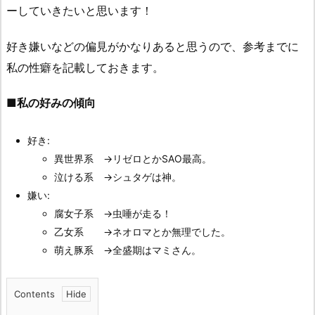
ーしていきたいと思います！
好き嫌いなどの偏見がかなりあると思うので、参考までに
私の性癖を記載しておきます。
■私の好みの傾向
好き:
異世界系 →リゼロとかSAO最高。
泣ける系 →シュタゲは神。
嫌い:
腐女子系 →虫唾が走る！
乙女系 →ネオロマとか無理でした。
萌え豚系 →全盛期はマミさん。
Contents