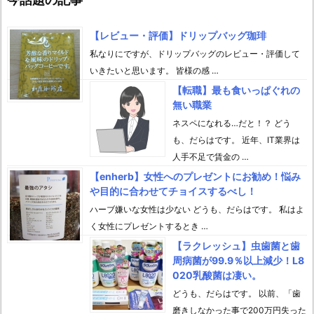
【レビュー・評価】ドリップバッグ珈琲
私なりにですが、ドリップバッグのレビュー・評価して
いきたいと思います。 皆様の感 …
【転職】最も食いっぱぐれの
無い職業
ネスペになれる…だと！？ どう
も、だらはです。 近年、IT業界は
人手不足で賃金の …
【enherb】女性へのプレゼントにお勧め！悩み
や目的に合わせてチョイスするべし！
ハーブ嫌いな女性は少ない どうも、だらはです。 私はよ
く女性にプレゼントするとき …
【ラクレッシュ】虫歯菌と歯
周病菌が99.9％以上減少！L8
020乳酸菌は凄い。
どうも、だらはです。 以前、「歯
磨きしなかった事で200万円失った