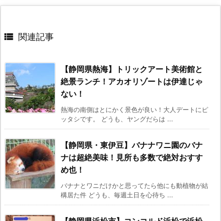

関連記事
【静岡県熱海】トリックアート美術館と
絶景ランチ！アカオリゾートは伊達じゃ
ない！
熱海の南側はとにかく景色が良い！大人デートにピ
ッタシです。 どうも、ヤングだらは ...
【静岡県・東伊豆】バナナワニ園のバナ
ナは超絶美味！見所も多数で絶対おすす
め也！
バナナとワニだけかと思ってたら他にも動植物が結
構居た件 どうも、毎週土日を心待ち ...
【静岡県浜松市】コンコルド浜松で浜松