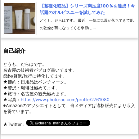
【基礎化粧品】シリーズ満足度100％を達成！今
話題のオルビスユーを試してみた
どうも、だらはです。 最近、一気に気温が落ちてきて肌
の乾燥が気になってくる季節に …
自己紹介
どうも、だらはです。
名古屋の技術者がブログ書いてます。
節約/贅沢/旅行に特化してます。
★節約：日用品はベンチマーク。
★贅沢：珈琲は極めてます。
★旅行：名古屋の観光極めます。
★写真：
https://www.photo-ac.com/profile/2761080
※Amazonのアソシエイトとして、当メディアは適格販売により収入
を得ています。
★Twitter：