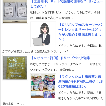
【土居珈琲】ネットで話題の珈琲を辛口レビュー
してみた！
初回セットを辛口レビュー どうも、だらはです。 今回
は、珈琲好きが高じて自家焙煎 …
【ロリポップvsスターサーバ
ー】レンタルサーバーはどち
らがお勧め？徹底比較しまし
た！
どうも、だらはです。 今回は、私
がブログを開設したときに超悩んだレンタルサーバー …
【レビュー・評価】ドリップバッグ珈琲
私なりにですが、ドリップバッグのレビュー・評価して
いきたいと思います。 皆様の感 …
【ラクレッシュ】虫歯菌と歯
周病菌が99.9％以上減少！L8
020乳酸菌は凄い。
どうも、だらはです。 以前、「歯
磨きしなかった事で200万円失った
男の末路」とし …