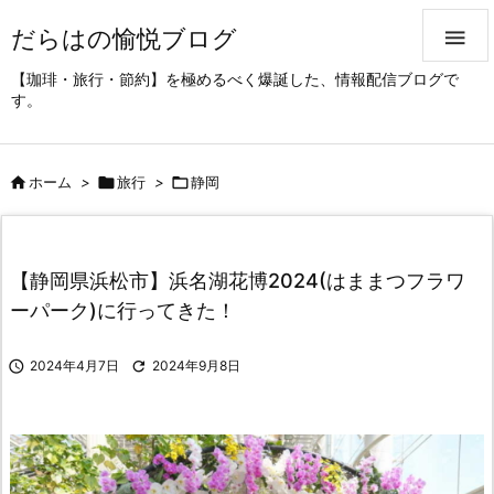
だらはの愉悦ブログ

【珈琲・旅行・節約】を極めるべく爆誕した、情報配信ブログで
す。

ホーム
>

旅行
>

静岡
【静岡県浜松市】浜名湖花博2024(はままつフラワ
ーパーク)に行ってきた！

2024年4月7日

2024年9月8日