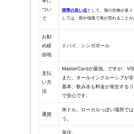
季に
つい
雨季の良い点
として、海の生物が多く
しては、雨や強風で海が荒れることが
て
お勧
め経
ドバイ、シンガポール
由地
MasterCardが最強。ですが、
支払
また、オールインクルーシブが非
い方
基本、飲み水も料金が発生するリ
法
で安心です。
米ドル。ローカルっぽい場所では
通貨
う。
英語。