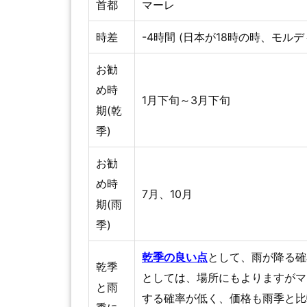
首都
マーレ
時差
-4時間 (日本が18時の時、モルデ
お勧
め時
1月下旬～3月下旬
期(乾
季)
お勧
め時
7月、10月
期(雨
季)
乾季の良い点
として、雨が降る確
乾季
としては、場所にもよりますがマ
と雨
する確率が低く、価格も雨季と比