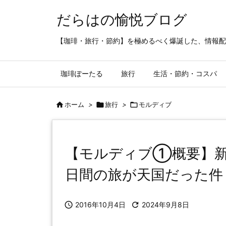
だらはの愉悦ブログ
【珈琲・旅行・節約】を極めるべく爆誕した、情報配
珈琲ぽーたる
旅行
生活・節約・コスパ

ホーム
>

旅行
>

モルディブ
【モルディブ①概要】新
日間の旅が天国だった件

2016年10月4日

2024年9月8日