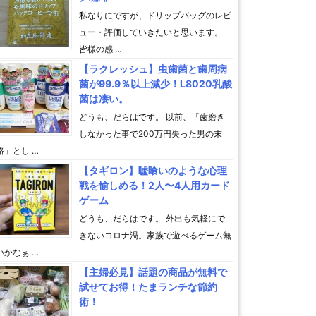
私なりにですが、ドリップバッグのレビ
ュー・評価していきたいと思います。
皆様の感 …
【ラクレッシュ】虫歯菌と歯周病
菌が99.9％以上減少！L8020乳酸
菌は凄い。
どうも、だらはです。 以前、「歯磨き
しなかった事で200万円失った男の末
路」とし …
【タギロン】嘘喰いのような心理
戦を愉しめる！2人〜4人用カード
ゲーム
どうも、だらはです。 外出も気軽にで
きないコロナ渦。家族で遊べるゲーム無
いかなぁ …
【主婦必見】話題の商品が無料で
試せてお得！たまランチな節約
術！