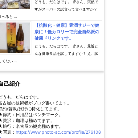
どうも、だらはです。 皆さん、突然で
すがスーパーの試食って食べますか？
食べると …
【抗酸化・健康】豊潤サジーで健
康に！低カロリーで完全自然派の
健康ドリンクです。
どうも、だらはです。 皆さん、最近ど
んな健康食品を試してますか？ え、試
してない …
自己紹介
どうも、だらはです。
名古屋の技術者がブログ書いてます。
節約/贅沢/旅行に特化してます。
★節約：日用品はベンチマーク。
★贅沢：珈琲は極めてます。
★旅行：名古屋の観光極めます。
★写真：
https://www.photo-ac.com/profile/276108
0