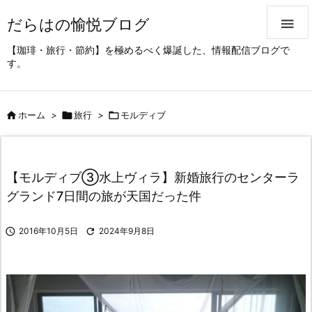
だらはの愉悦ブログ

【珈琲・旅行・節約】を極めるべく爆誕した、情報配信ブログで
す。

ホーム
>

旅行
>

モルディブ
【モルディブ③水上ヴィラ】新婚旅行のセンターラ
グランド7日間の旅が天国だった件

2016年10月5日

2024年9月8日