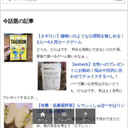
今話題の記事
【タギロン】嘘喰いのような心理戦を愉しめる！
2人〜4人用カードゲーム
どうも、だらはです。 外出も気軽にできないコロナ渦。
家族で遊べるゲーム無いかなぁ …
【enherb】女性へのプレゼン
トにお勧め！悩みや目的に合
わせてチョイスするべし！
ハーブ嫌いな女性は少ない どう
も、だらはです。 私はよく女性に
プレゼントするとき …
【有機・低農薬野菜】らでぃっしゅぼーやはリン
ゴと人参が美味い！



どうも、だらはです。 最近我が家にも子供ができたた
メニュー
上へ
ホーム
め、食の安全を考えて「らでぃっ …