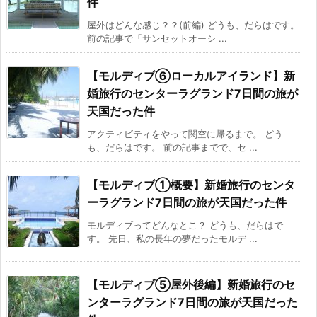
件
屋外はどんな感じ？？(前編) どうも、だらはです。
前の記事で「サンセットオーシ ...
【モルディブ⑥ローカルアイランド】新
婚旅行のセンターラグランド7日間の旅が
天国だった件
アクティビティをやって関空に帰るまで。 どう
も、だらはです。 前の記事までで、セ ...
【モルディブ①概要】新婚旅行のセンタ
ーラグランド7日間の旅が天国だった件
モルディブってどんなとこ？ どうも、だらはで
す。 先日、私の長年の夢だったモルデ ...
【モルディブ⑤屋外後編】新婚旅行のセ
ンターラグランド7日間の旅が天国だった