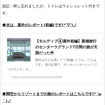
追記：映し忘れましたが、トイレはウォシュレット付きで
す。
◆次は、屋外のレポート(前編)です(*’▽’)ノ
【モルディブ④屋外前編】新婚旅行
のセンターラグランド7日間の旅が天
国だった件
屋外はどんな感じ？？(前編) どうも、だらは
です。 前の記事で「サンセットオーシャンプ
ールヴィラ」の ...
https://daraha.me/travel/maldives/1908/
◆関空からリゾートまでの旅のレポートはこちらです(*´ω
｀)ノ